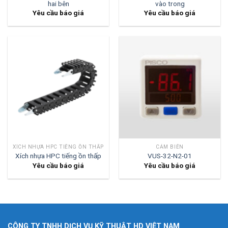
hai bên
vào trong
Yêu cầu báo giá
Yêu cầu báo giá
XÍCH NHỰA HPC TIẾNG ỒN THẤP
CẢM BIẾN
Xích nhựa HPC tiếng ồn thấp
VUS-32-N2-01
Yêu cầu báo giá
Yêu cầu báo giá
CÔNG TY TNHH DỊCH VỤ KỸ THUẬT HD VIỆT NAM