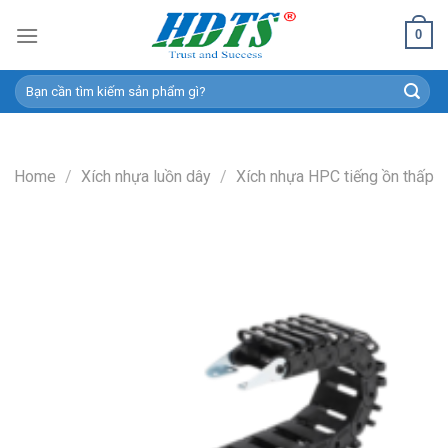
Skip
0
to
content
Search
for:
Home
/
Xích nhựa luồn dây
/
Xích nhựa HPC tiếng ồn thấp