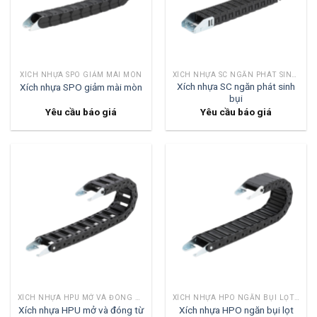
XÍCH NHỰA SPO GIẢM MÀI MÒN
XÍCH NHỰA SC NGĂN PHÁT SINH BỤI
Xích nhựa SC ngăn phát sinh
Xích nhựa SPO giảm mài mòn
bụi
Yêu cầu báo giá
Yêu cầu báo giá
XÍCH NHỰA HPU MỞ VÀ ĐÓNG TỪ HAI BÊN
XÍCH NHỰA HPO NGĂN BỤI LỌT VÀO TRONG
Xích nhựa HPU mở và đóng từ
Xích nhựa HPO ngăn bụi lọt