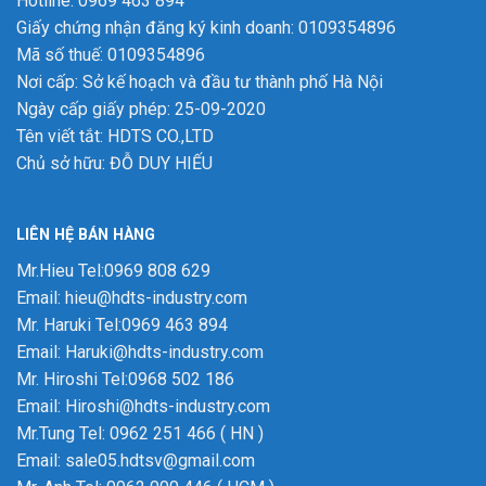
Hotline: 0969 463 894
Giấy chứng nhận đăng ký kinh doanh: 0109354896
Mã số thuế: 0109354896
Nơi cấp: Sở kế hoạch và đầu tư thành phố Hà Nội
Ngày cấp giấy phép: 25-09-2020
Tên viết tắt: HDTS CO.,LTD
Chủ sở hữu: ĐỖ DUY HIẾU
LIÊN HỆ BÁN HÀNG
Mr.Hieu Tel:0969 808 629
Email: hieu@hdts-industry.com
Mr. Haruki Tel:0969 463 894
Email: Haruki@hdts-industry.com
Mr. Hiroshi Tel:0968 502 186
Email: Hiroshi@hdts-industry.com
Mr.Tung Tel: 0962 251 466 ( HN )
Email: sale05.hdtsv@gmail.com