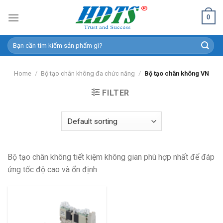
Skip
0
to
content
Search
for:
Home
/
Bộ tạo chân không đa chức năng
/
Bộ tạo chân không VN
FILTER
Bộ tạo chân không tiết kiệm không gian phù hợp nhất để đáp
ứng tốc độ cao và ổn định