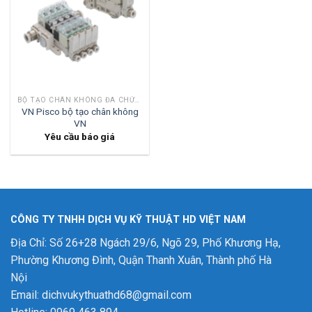
BỘ TẠO CHÂN KHÔNG ĐA CHỨC NĂNG
VN Pisco bộ tạo chân không
VN
Yêu cầu báo giá
CÔNG TY TNHH DỊCH VỤ KỸ THUẬT HD VIỆT NAM
Địa Chỉ: Số 26+28 Ngách 29/6, Ngõ 29, Phố Khương Hạ,
Phường Khương Đình, Quận Thanh Xuân, Thành phố Hà
Nội
Email: dichvukythuathd68@gmail.com