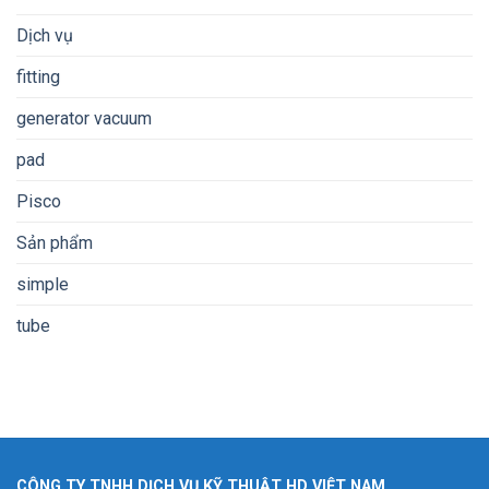
Dịch vụ
fitting
generator vacuum
pad
Pisco
Sản phẩm
simple
tube
CÔNG TY TNHH DỊCH VỤ KỸ THUẬT HD VIỆT NAM