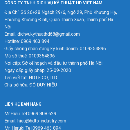
CÔNG TY TNHH DỊCH VỤ KỸ THUẬT HD VIỆT NAM
Địa Chỉ: Số 26+28 Ngách 29/6, Ngõ 29, Phố Khương Hạ,
Phường Khương Đình, Quận Thanh Xuân, Thành phố Hà
Nội
Email: dichvukythuathd68@gmail.com
Hotline: 0969 463 894
Giấy chứng nhận đăng ký kinh doanh: 0109354896
Mã số thuế: 0109354896
Nơi cấp: Sở kế hoạch và đầu tư thành phố Hà Nội
Ngày cấp giấy phép: 25-09-2020
Tên viết tắt: HDTS CO.,LTD
Chủ sở hữu: ĐỖ DUY HIẾU
LIÊN HỆ BÁN HÀNG
Mr.Hieu Tel:0969 808 629
Email: hieu@hdts-industry.com
Mr. Haruki Tel:0969 463 894