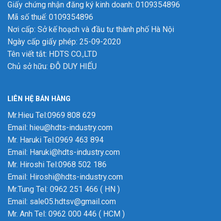
Giấy chứng nhận đăng ký kinh doanh: 0109354896
Mã số thuế: 0109354896
Nơi cấp: Sở kế hoạch và đầu tư thành phố Hà Nội
Ngày cấp giấy phép: 25-09-2020
Tên viết tắt: HDTS CO.,LTD
Chủ sở hữu: ĐỖ DUY HIẾU
LIÊN HỆ BÁN HÀNG
Mr.Hieu Tel:0969 808 629
Email: hieu@hdts-industry.com
Mr. Haruki Tel:0969 463 894
Email: Haruki@hdts-industry.com
Mr. Hiroshi Tel:0968 502 186
Email: Hiroshi@hdts-industry.com
Mr.Tung Tel: 0962 251 466 ( HN )
Email: sale05.hdtsv@gmail.com
Mr. Anh Tel: 0962 000 446 ( HCM )