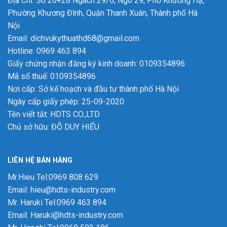
Địa Chỉ: Số 26+28 Ngách 29/6, Ngõ 29, Phố Khương Hạ,
Phường Khương Đình, Quận Thanh Xuân, Thành phố Hà
Nội
Email: dichvukythuathd68@gmail.com
Hotline: 0969 463 894
Giấy chứng nhận đăng ký kinh doanh: 0109354896
Mã số thuế: 0109354896
Nơi cấp: Sở kế hoạch và đầu tư thành phố Hà Nội
Ngày cấp giấy phép: 25-09-2020
Tên viết tắt: HDTS CO.,LTD
Chủ sở hữu: ĐỖ DUY HIẾU
LIÊN HỆ BÁN HÀNG
Mr.Hieu Tel:0969 808 629
Email: hieu@hdts-industry.com
Mr. Haruki Tel:0969 463 894
Email: Haruki@hdts-industry.com