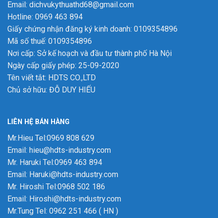
Email: dichvukythuathd68@gmail.com
Hotline: 0969 463 894
Giấy chứng nhận đăng ký kinh doanh: 0109354896
Mã số thuế: 0109354896
Nơi cấp: Sở kế hoạch và đầu tư thành phố Hà Nội
Ngày cấp giấy phép: 25-09-2020
Tên viết tắt: HDTS CO.,LTD
Chủ sở hữu: ĐỖ DUY HIẾU
LIÊN HỆ BÁN HÀNG
Mr.Hieu Tel:0969 808 629
Email: hieu@hdts-industry.com
Mr. Haruki Tel:0969 463 894
Email: Haruki@hdts-industry.com
Mr. Hiroshi Tel:0968 502 186
Email: Hiroshi@hdts-industry.com
Mr.Tung Tel: 0962 251 466 ( HN )