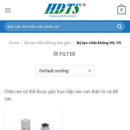
Skip
0
to
content
Search
for:
Home
/
Bộ tạo chân không đơn giản
/
Bộ tạo chân không VH, VS
FILTER
Chân ren có thể được gắn trực tiếp vào van điện từ và đế
van.