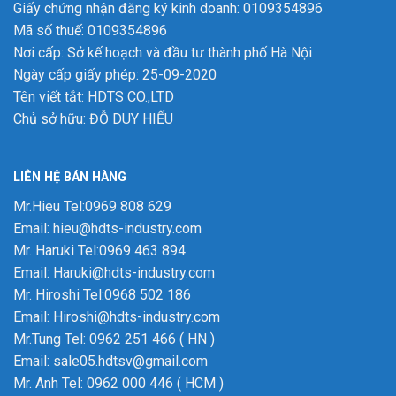
Giấy chứng nhận đăng ký kinh doanh: 0109354896
Mã số thuế: 0109354896
Nơi cấp: Sở kế hoạch và đầu tư thành phố Hà Nội
Ngày cấp giấy phép: 25-09-2020
Tên viết tắt: HDTS CO.,LTD
Chủ sở hữu: ĐỖ DUY HIẾU
LIÊN HỆ BÁN HÀNG
Mr.Hieu Tel:0969 808 629
Email: hieu@hdts-industry.com
Mr. Haruki Tel:0969 463 894
Email: Haruki@hdts-industry.com
Mr. Hiroshi Tel:0968 502 186
Email: Hiroshi@hdts-industry.com
Mr.Tung Tel: 0962 251 466 ( HN )
Email: sale05.hdtsv@gmail.com
Mr. Anh Tel: 0962 000 446 ( HCM )