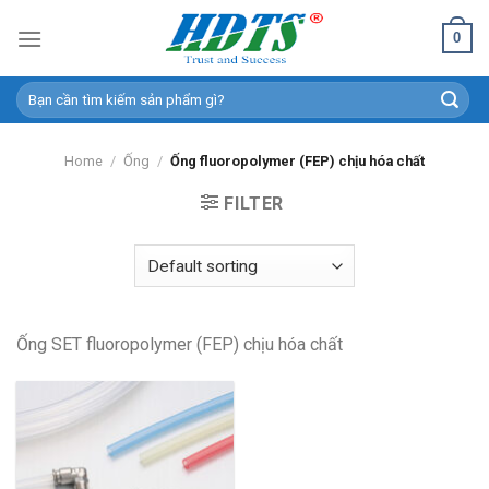
Skip
0
to
content
Search
for:
Home
/
Ống
/
Ống fluoropolymer (FEP) chịu hóa chất
FILTER
Ống SET fluoropolymer (FEP) chịu hóa chất