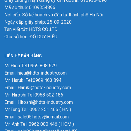
Giấy chứng nhận đăng ký kinh doanh: 0109354896
Mã số thuế: 0109354896
Nơi cấp: Sở kế hoạch và đầu tư thành phố Hà Nội
Ngày cấp giấy phép: 25-09-2020
Tên viết tắt: HDTS CO.,LTD
Chủ sở hữu: ĐỖ DUY HIẾU
LIÊN HỆ BÁN HÀNG
Mr.Hieu Tel:0969 808 629
Email: hieu@hdts-industry.com
Mr. Haruki Tel:0969 463 894
Email: Haruki@hdts-industry.com
Mr. Hiroshi Tel:0968 502 186
Email: Hiroshi@hdts-industry.com
Mr.Tung Tel: 0962 251 466 ( HN )
Email: sale05.hdtsv@gmail.com
Mr. Anh Tel: 0962 000 446 ( HCM )