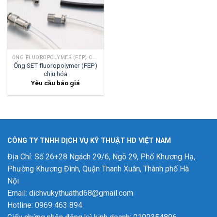
ỐNG FLUOROPOLYMER (FEP) CHỊU HÓA CHẤT
Ống SET fluoropolymer (FEP)
chịu hóa
Yêu cầu báo giá
CÔNG TY TNHH DỊCH VỤ KỸ THUẬT HD VIỆT NAM
Địa Chỉ: Số 26+28 Ngách 29/6, Ngõ 29, Phố Khương Hạ,
Phường Khương Đình, Quận Thanh Xuân, Thành phố Hà
Nội
Email: dichvukythuathd68@gmail.com
Hotline: 0969 463 894