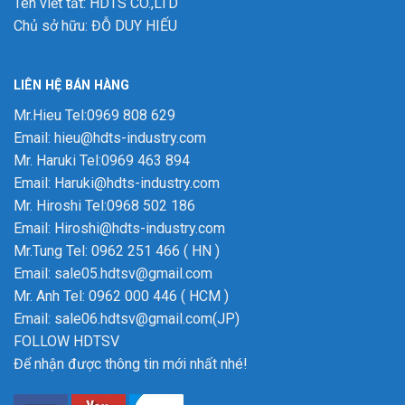
Tên viết tắt: HDTS CO.,LTD
Chủ sở hữu: ĐỖ DUY HIẾU
LIÊN HỆ BÁN HÀNG
Mr.Hieu Tel:0969 808 629
Email: hieu@hdts-industry.com
Mr. Haruki Tel:0969 463 894
Email: Haruki@hdts-industry.com
Mr. Hiroshi Tel:0968 502 186
Email: Hiroshi@hdts-industry.com
Mr.Tung Tel: 0962 251 466 ( HN )
Email: sale05.hdtsv@gmail.com
Mr. Anh Tel: 0962 000 446 ( HCM )
Email: sale06.hdtsv@gmail.com(JP)
FOLLOW HDTSV
Để nhận được thông tin mới nhất nhé!