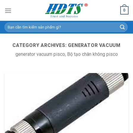
Skip
0
to
content
Search
for:
CATEGORY ARCHIVES:
GENERATOR VACUUM
generator vacuum pisco, Bộ tạo chân không pisco